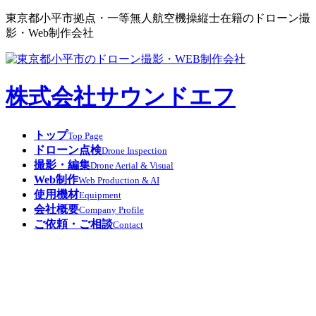
東京都小平市拠点・
一等無人航空機操縦士在籍の
ドローン撮
影・Web制作会社
株式会社サウンドエフ
トップ
Top Page
ドローン点検
Drone Inspection
撮影・編集
Drone Aerial & Visual
Web制作
Web Production & AI
使用機材
Equipment
会社概要
Company Profile
ご依頼・ご相談
Contact